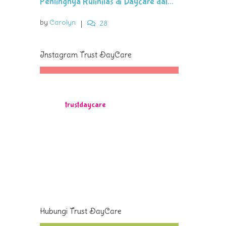
Pentingnya Rutinitas di Daycare dal...
by
Carolyn
|
28
Instagram Trust DayCare
trustdaycare
Hubungi Trust DayCare