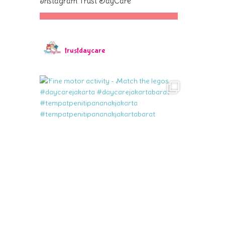
Instagram Trust DayCare
trustdaycare