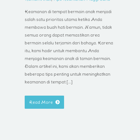
Keamanan di tempat bermain anak menjadi
salah satu prioritas utama ketika Anda
membawa buah hati bermain. Namun, tidak
semua orang dapat memastikan area
bermain selalu terjamin dari bahaya. Karena
itu, kami hadir untuk membantu Anda
menjaga keamanan anak di taman bermain.
Dalam artikel ini, kami akan memberikan
beberapa tips penting untuk meningkatkan
keamanan di tempat […]
Read More