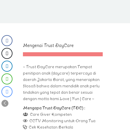
Mengenai Trust DayCare
~ Trust DayCare merupakan Tempat
penitipan anak (daycare) terpercaya di
daerah Jakarta Barat, yang menerapkan
filosofi bahwa dalam mendidik anak perlu
tindakan yang tepat dan benar sesuai
dengan motto kami Love | Fun | Care ~
Mengapa Trust DayCare (TDC) :
Care Giver Kompeten
CCTV Monitoring untuk Orang Tua
Cek Kesehatan Berkala