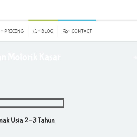
~ PRICING
~ BLOG
~ CONTACT
an Motorik Kasar
H
Anak Usia 2-3 Tahun