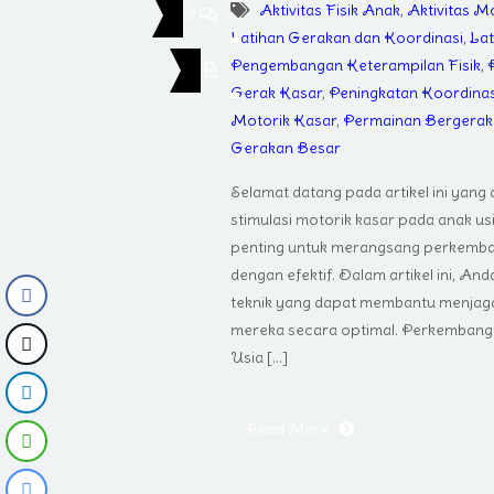
Aktivitas Fisik Anak
,
Aktivitas M
2
Latihan Gerakan dan Koordinasi
,
Lat
Pengembangan Keterampilan Fisik
,
Gerak Kasar
,
Peningkatan Koordinas
Motorik Kasar
,
Permainan Bergerak
Gerakan Besar
Selamat datang pada artikel ini yan
stimulasi motorik kasar pada anak usi
penting untuk merangsang perkemba
dengan efektif. Dalam artikel ini, A
teknik yang dapat membantu menjag
mereka secara optimal. Perkemban
Usia […]
Read More